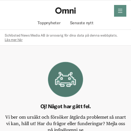
meny
Hem
Toppnyheter
Senaste nytt
Schibsted News Media AB är ansvarig för dina data på denna webbplats.
Läs mer här
Oj! Något har gått fel.
Vi ber om ursäkt och försöker åtgärda problemet så snart
vi kan, håll ut! Har du frågor eller funderingar? Mejla oss
på info@omni.se