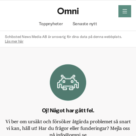
meny
Hem
Toppnyheter
Senaste nytt
Schibsted News Media AB är ansvarig för dina data på denna webbplats.
Läs mer här
Oj! Något har gått fel.
Vi ber om ursäkt och försöker åtgärda problemet så snart
vi kan, håll ut! Har du frågor eller funderingar? Mejla oss
på info@omni.se