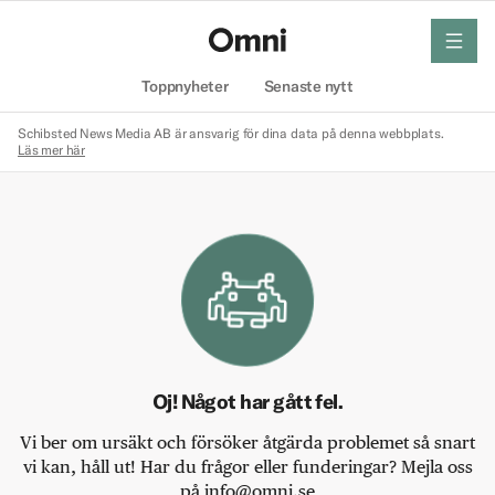
meny
Hem
Toppnyheter
Senaste nytt
Schibsted News Media AB är ansvarig för dina data på denna webbplats.
Läs mer här
Oj! Något har gått fel.
Vi ber om ursäkt och försöker åtgärda problemet så snart
vi kan, håll ut! Har du frågor eller funderingar? Mejla oss
på info@omni.se