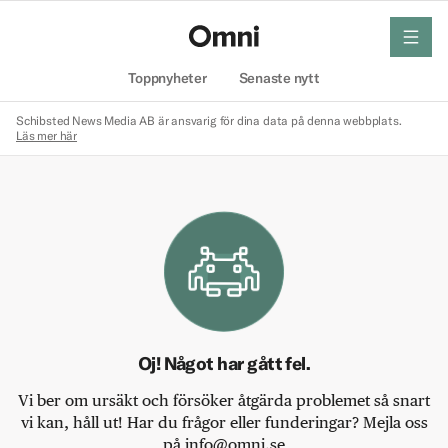
meny
Hem
Toppnyheter
Senaste nytt
Schibsted News Media AB är ansvarig för dina data på denna webbplats.
Läs mer här
Oj! Något har gått fel.
Vi ber om ursäkt och försöker åtgärda problemet så snart
vi kan, håll ut! Har du frågor eller funderingar? Mejla oss
på info@omni.se