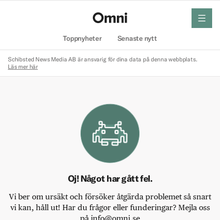
meny
Hem
Toppnyheter
Senaste nytt
Schibsted News Media AB är ansvarig för dina data på denna webbplats.
Läs mer här
Oj! Något har gått fel.
Vi ber om ursäkt och försöker åtgärda problemet så snart
vi kan, håll ut! Har du frågor eller funderingar? Mejla oss
på info@omni.se