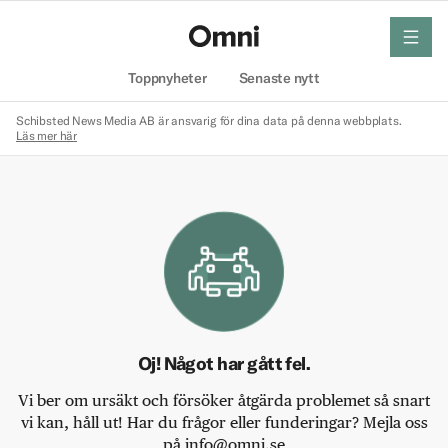
meny
Hem
Toppnyheter
Senaste nytt
Schibsted News Media AB är ansvarig för dina data på denna webbplats.
Läs mer här
Oj! Något har gått fel.
Vi ber om ursäkt och försöker åtgärda problemet så snart
vi kan, håll ut! Har du frågor eller funderingar? Mejla oss
på info@omni.se