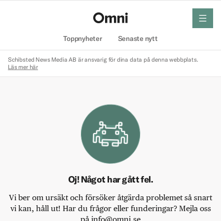
meny
Hem
Toppnyheter
Senaste nytt
Schibsted News Media AB är ansvarig för dina data på denna webbplats.
Läs mer här
Oj! Något har gått fel.
Vi ber om ursäkt och försöker åtgärda problemet så snart
vi kan, håll ut! Har du frågor eller funderingar? Mejla oss
på info@omni.se