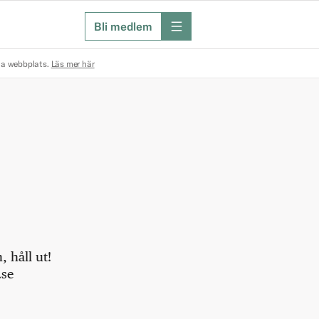
Bli medlem
meny
na webbplats.
Läs mer här
 håll ut!
.se