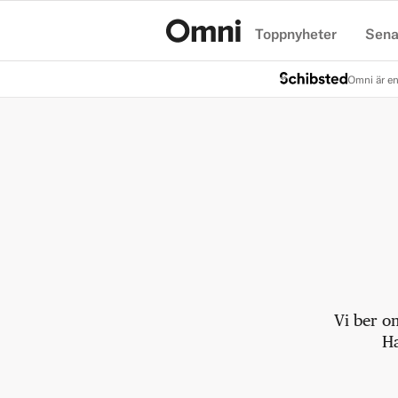
Toppnyheter
Sena
Hem
Omni är en
Vi ber o
Ha