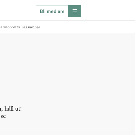
Bli medlem
meny
na webbplats.
Läs mer här
 håll ut!
.se