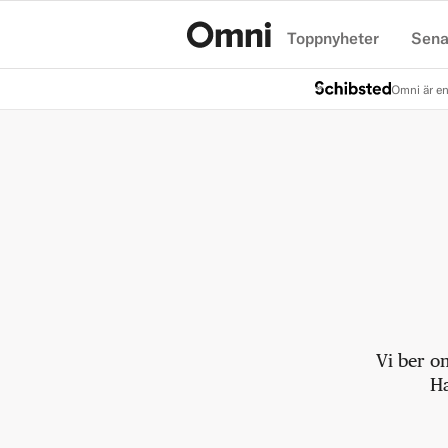
Toppnyheter
Sena
Hem
Omni är en
Vi ber o
Ha