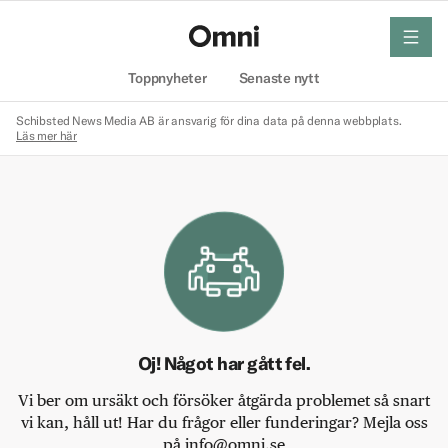
meny
Hem
Toppnyheter
Senaste nytt
Schibsted News Media AB är ansvarig för dina data på denna webbplats.
Läs mer här
Oj! Något har gått fel.
Vi ber om ursäkt och försöker åtgärda problemet så snart
vi kan, håll ut! Har du frågor eller funderingar? Mejla oss
på info@omni.se