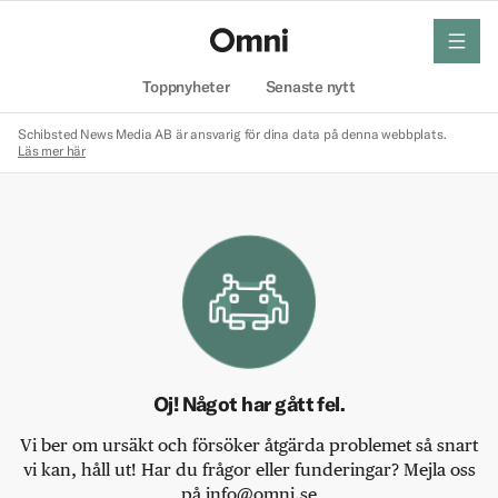
meny
Hem
Toppnyheter
Senaste nytt
Schibsted News Media AB är ansvarig för dina data på denna webbplats.
Läs mer här
Oj! Något har gått fel.
Vi ber om ursäkt och försöker åtgärda problemet så snart
vi kan, håll ut! Har du frågor eller funderingar? Mejla oss
på info@omni.se