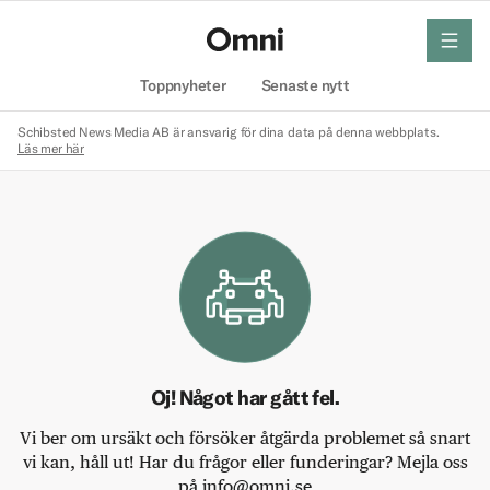
meny
Hem
Toppnyheter
Senaste nytt
Schibsted News Media AB är ansvarig för dina data på denna webbplats.
Läs mer här
Oj! Något har gått fel.
Vi ber om ursäkt och försöker åtgärda problemet så snart
vi kan, håll ut! Har du frågor eller funderingar? Mejla oss
på info@omni.se