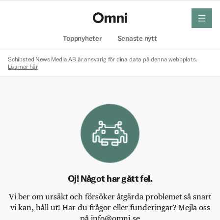
meny
Hem
Toppnyheter
Senaste nytt
Schibsted News Media AB är ansvarig för dina data på denna webbplats.
Läs mer här
Oj! Något har gått fel.
Vi ber om ursäkt och försöker åtgärda problemet så snart
vi kan, håll ut! Har du frågor eller funderingar? Mejla oss
på info@omni.se