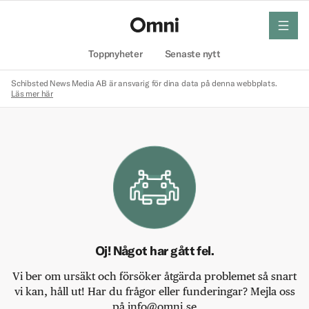
meny
Hem
Toppnyheter
Senaste nytt
Schibsted News Media AB är ansvarig för dina data på denna webbplats.
Läs mer här
Oj! Något har gått fel.
Vi ber om ursäkt och försöker åtgärda problemet så snart
vi kan, håll ut! Har du frågor eller funderingar? Mejla oss
på info@omni.se