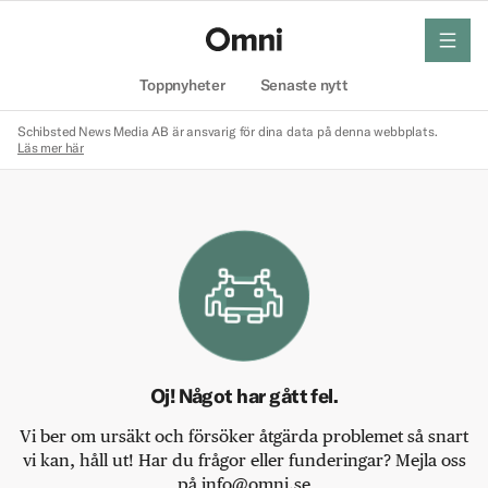
meny
Hem
Toppnyheter
Senaste nytt
Schibsted News Media AB är ansvarig för dina data på denna webbplats.
Läs mer här
Oj! Något har gått fel.
Vi ber om ursäkt och försöker åtgärda problemet så snart
vi kan, håll ut! Har du frågor eller funderingar? Mejla oss
på info@omni.se