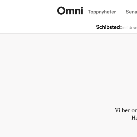
Toppnyheter
Sena
Hem
Omni är en
Vi ber o
Ha