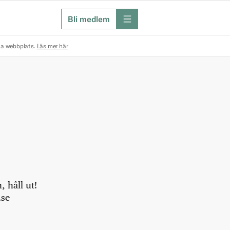
Bli medlem
meny
na webbplats.
Läs mer här
 håll ut!
.se