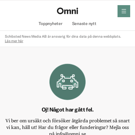
meny
Hem
Toppnyheter
Senaste nytt
Schibsted News Media AB är ansvarig för dina data på denna webbplats.
Läs mer här
Oj! Något har gått fel.
Vi ber om ursäkt och försöker åtgärda problemet så snart
vi kan, håll ut! Har du frågor eller funderingar? Mejla oss
på info@omni.se