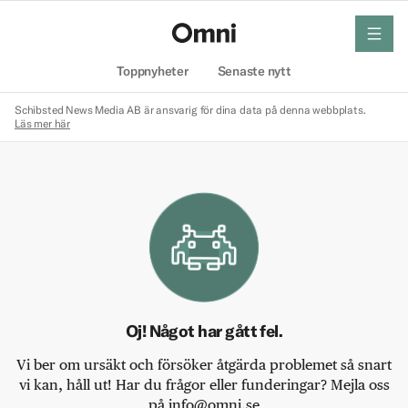
meny
Hem
Toppnyheter
Senaste nytt
Schibsted News Media AB är ansvarig för dina data på denna webbplats.
Läs mer här
Oj! Något har gått fel.
Vi ber om ursäkt och försöker åtgärda problemet så snart
vi kan, håll ut! Har du frågor eller funderingar? Mejla oss
på info@omni.se