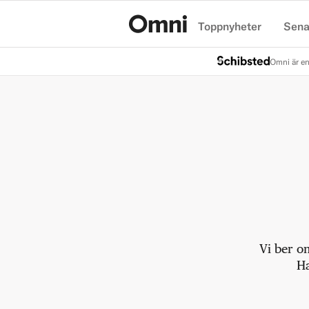
Toppnyheter
Sena
Hem
Omni är en
Vi ber o
Ha