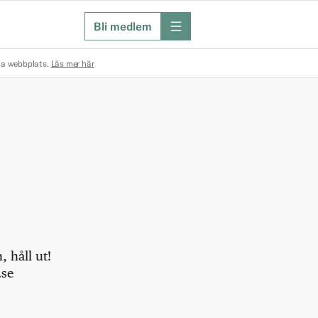
Bli medlem
meny
na webbplats.
Läs mer här
 håll ut!
.se