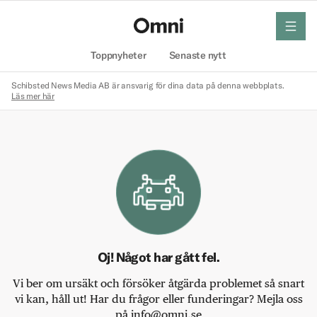
meny
Hem
Toppnyheter
Senaste nytt
Schibsted News Media AB är ansvarig för dina data på denna webbplats.
Läs mer här
Oj! Något har gått fel.
Vi ber om ursäkt och försöker åtgärda problemet så snart
vi kan, håll ut! Har du frågor eller funderingar? Mejla oss
på info@omni.se