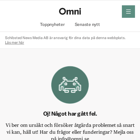
meny
Hem
Toppnyheter
Senaste nytt
Schibsted News Media AB är ansvarig för dina data på denna webbplats.
Läs mer här
Oj! Något har gått fel.
Vi ber om ursäkt och försöker åtgärda problemet så snart
vi kan, håll ut! Har du frågor eller funderingar? Mejla oss
på info@omni.se