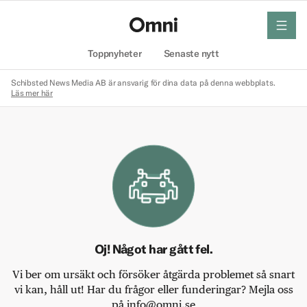
meny
Hem
Toppnyheter
Senaste nytt
Schibsted News Media AB är ansvarig för dina data på denna webbplats.
Läs mer här
Oj! Något har gått fel.
Vi ber om ursäkt och försöker åtgärda problemet så snart
vi kan, håll ut! Har du frågor eller funderingar? Mejla oss
på info@omni.se