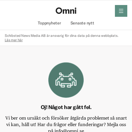
meny
Hem
Toppnyheter
Senaste nytt
Schibsted News Media AB är ansvarig för dina data på denna webbplats.
Läs mer här
Oj! Något har gått fel.
Vi ber om ursäkt och försöker åtgärda problemet så snart
vi kan, håll ut! Har du frågor eller funderingar? Mejla oss
på info@omni.se