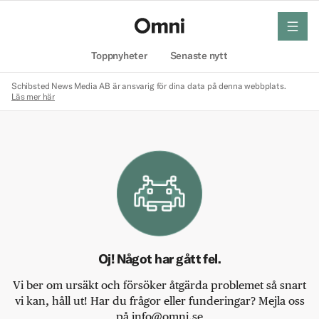
meny
Hem
Toppnyheter
Senaste nytt
Schibsted News Media AB är ansvarig för dina data på denna webbplats.
Läs mer här
Oj! Något har gått fel.
Vi ber om ursäkt och försöker åtgärda problemet så snart
vi kan, håll ut! Har du frågor eller funderingar? Mejla oss
på info@omni.se