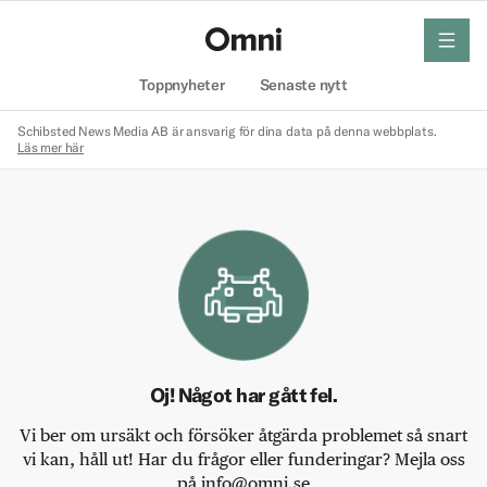
meny
Hem
Toppnyheter
Senaste nytt
Schibsted News Media AB är ansvarig för dina data på denna webbplats.
Läs mer här
Oj! Något har gått fel.
Vi ber om ursäkt och försöker åtgärda problemet så snart
vi kan, håll ut! Har du frågor eller funderingar? Mejla oss
på info@omni.se