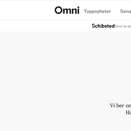
Toppnyheter
Sena
Hem
Omni är en
Vi ber o
Ha