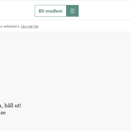
Bli medlem
meny
na webbplats.
Läs mer här
 håll ut!
.se