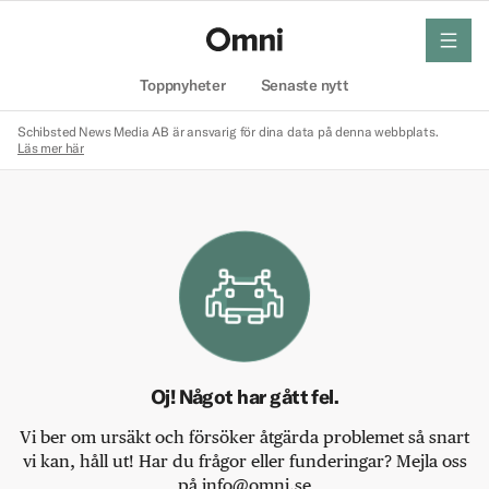
meny
Hem
Toppnyheter
Senaste nytt
Schibsted News Media AB är ansvarig för dina data på denna webbplats.
Läs mer här
Oj! Något har gått fel.
Vi ber om ursäkt och försöker åtgärda problemet så snart
vi kan, håll ut! Har du frågor eller funderingar? Mejla oss
på info@omni.se