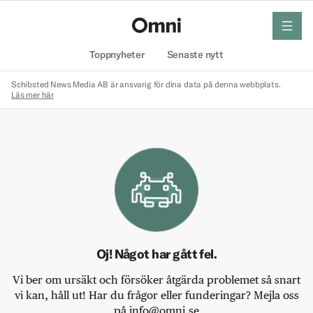
meny
Hem
Toppnyheter
Senaste nytt
Schibsted News Media AB är ansvarig för dina data på denna webbplats.
Läs mer här
Oj! Något har gått fel.
Vi ber om ursäkt och försöker åtgärda problemet så snart
vi kan, håll ut! Har du frågor eller funderingar? Mejla oss
på info@omni.se