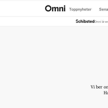
Toppnyheter
Sena
Hem
Omni är en
Vi ber o
Ha