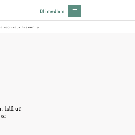
Bli medlem
meny
na webbplats.
Läs mer här
 håll ut!
.se