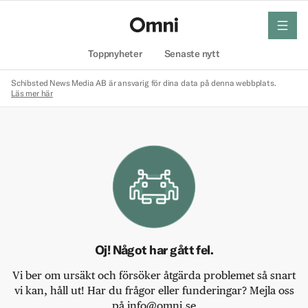
meny
Hem
Toppnyheter
Senaste nytt
Schibsted News Media AB är ansvarig för dina data på denna webbplats.
Läs mer här
Oj! Något har gått fel.
Vi ber om ursäkt och försöker åtgärda problemet så snart
vi kan, håll ut! Har du frågor eller funderingar? Mejla oss
på info@omni.se