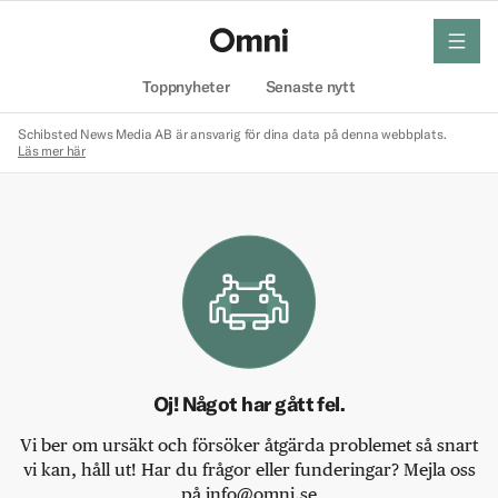
meny
Hem
Toppnyheter
Senaste nytt
Schibsted News Media AB är ansvarig för dina data på denna webbplats.
Läs mer här
Oj! Något har gått fel.
Vi ber om ursäkt och försöker åtgärda problemet så snart
vi kan, håll ut! Har du frågor eller funderingar? Mejla oss
på info@omni.se