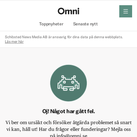
meny
Hem
Toppnyheter
Senaste nytt
Schibsted News Media AB är ansvarig för dina data på denna webbplats.
Läs mer här
Oj! Något har gått fel.
Vi ber om ursäkt och försöker åtgärda problemet så snart
vi kan, håll ut! Har du frågor eller funderingar? Mejla oss
på info@omni.se