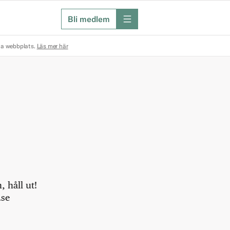
Bli medlem
meny
na webbplats.
Läs mer här
 håll ut!
.se