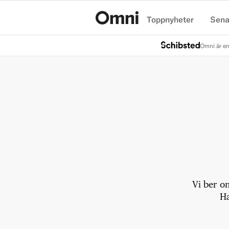
Toppnyheter
Sena
Hem
Omni är en
Vi ber o
Ha