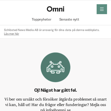
meny
Hem
Toppnyheter
Senaste nytt
Schibsted News Media AB är ansvarig för dina data på denna webbplats.
Läs mer här
Oj! Något har gått fel.
Vi ber om ursäkt och försöker åtgärda problemet så snart
vi kan, håll ut! Har du frågor eller funderingar? Mejla oss
på info@omni.se