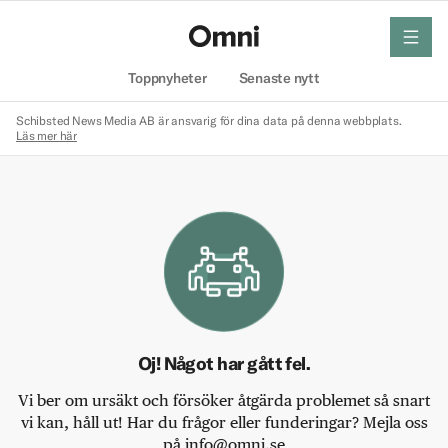
meny
Hem
Toppnyheter
Senaste nytt
Schibsted News Media AB är ansvarig för dina data på denna webbplats.
Läs mer här
Oj! Något har gått fel.
Vi ber om ursäkt och försöker åtgärda problemet så snart
vi kan, håll ut! Har du frågor eller funderingar? Mejla oss
på info@omni.se