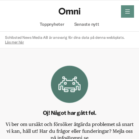
meny
Hem
Toppnyheter
Senaste nytt
Schibsted News Media AB är ansvarig för dina data på denna webbplats.
Läs mer här
Oj! Något har gått fel.
Vi ber om ursäkt och försöker åtgärda problemet så snart
vi kan, håll ut! Har du frågor eller funderingar? Mejla oss
på info@omni.se