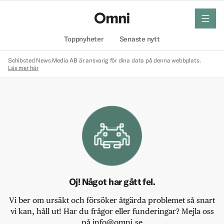
meny
Hem
Toppnyheter
Senaste nytt
Schibsted News Media AB är ansvarig för dina data på denna webbplats.
Läs mer här
Oj! Något har gått fel.
Vi ber om ursäkt och försöker åtgärda problemet så snart
vi kan, håll ut! Har du frågor eller funderingar? Mejla oss
på info@omni.se