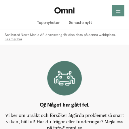
meny
Hem
Toppnyheter
Senaste nytt
Schibsted News Media AB är ansvarig för dina data på denna webbplats.
Läs mer här
Oj! Något har gått fel.
Vi ber om ursäkt och försöker åtgärda problemet så snart
vi kan, håll ut! Har du frågor eller funderingar? Mejla oss
på info@omni.se