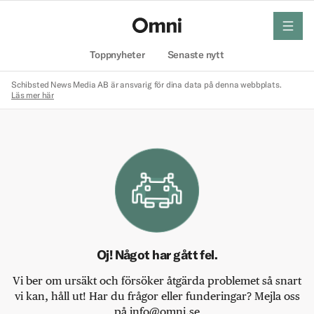
meny
Hem
Toppnyheter
Senaste nytt
Schibsted News Media AB är ansvarig för dina data på denna webbplats.
Läs mer här
Oj! Något har gått fel.
Vi ber om ursäkt och försöker åtgärda problemet så snart
vi kan, håll ut! Har du frågor eller funderingar? Mejla oss
på info@omni.se