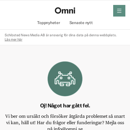
meny
Hem
Toppnyheter
Senaste nytt
Schibsted News Media AB är ansvarig för dina data på denna webbplats.
Läs mer här
Oj! Något har gått fel.
Vi ber om ursäkt och försöker åtgärda problemet så snart
vi kan, håll ut! Har du frågor eller funderingar? Mejla oss
på info@omni.se