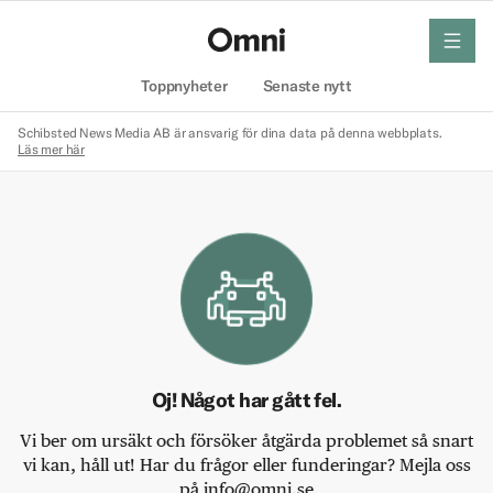
meny
Hem
Toppnyheter
Senaste nytt
Schibsted News Media AB är ansvarig för dina data på denna webbplats.
Läs mer här
Oj! Något har gått fel.
Vi ber om ursäkt och försöker åtgärda problemet så snart
vi kan, håll ut! Har du frågor eller funderingar? Mejla oss
på info@omni.se