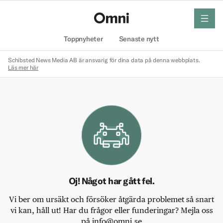
meny
Hem
Toppnyheter
Senaste nytt
Schibsted News Media AB är ansvarig för dina data på denna webbplats.
Läs mer här
Oj! Något har gått fel.
Vi ber om ursäkt och försöker åtgärda problemet så snart
vi kan, håll ut! Har du frågor eller funderingar? Mejla oss
på info@omni.se