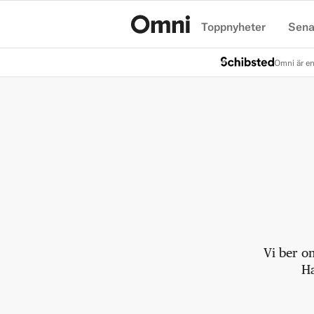
Toppnyheter
Sena
Hem
Omni är en
Vi ber o
Ha