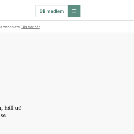
Bli medlem
meny
na webbplats.
Läs mer här
 håll ut!
.se