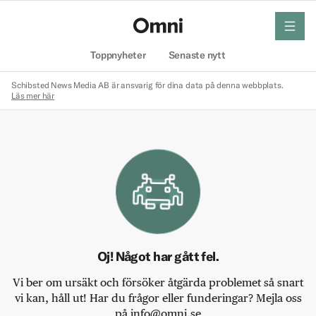
meny
Hem
Toppnyheter
Senaste nytt
Schibsted News Media AB är ansvarig för dina data på denna webbplats.
Läs mer här
Oj! Något har gått fel.
Vi ber om ursäkt och försöker åtgärda problemet så snart
vi kan, håll ut! Har du frågor eller funderingar? Mejla oss
på info@omni.se