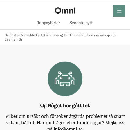
meny
Hem
Toppnyheter
Senaste nytt
Schibsted News Media AB är ansvarig för dina data på denna webbplats.
Läs mer här
Oj! Något har gått fel.
Vi ber om ursäkt och försöker åtgärda problemet så snart
vi kan, håll ut! Har du frågor eller funderingar? Mejla oss
på info@omni.se