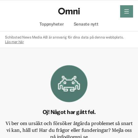
meny
Hem
Toppnyheter
Senaste nytt
Schibsted News Media AB är ansvarig för dina data på denna webbplats.
Läs mer här
Oj! Något har gått fel.
Vi ber om ursäkt och försöker åtgärda problemet så snart
vi kan, håll ut! Har du frågor eller funderingar? Mejla oss
på info@omni.se