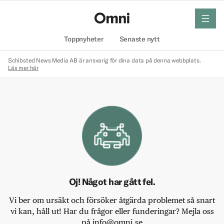
meny
Hem
Toppnyheter
Senaste nytt
Schibsted News Media AB är ansvarig för dina data på denna webbplats.
Läs mer här
Oj! Något har gått fel.
Vi ber om ursäkt och försöker åtgärda problemet så snart
vi kan, håll ut! Har du frågor eller funderingar? Mejla oss
på info@omni.se