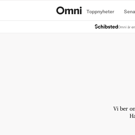
Toppnyheter
Sena
Hem
Omni är en
Vi ber o
Ha