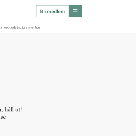
Bli medlem
meny
na webbplats.
Läs mer här
 håll ut!
.se