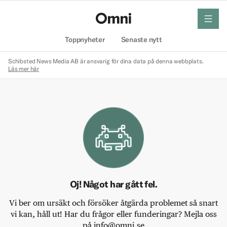
meny
Hem
Toppnyheter
Senaste nytt
Schibsted News Media AB är ansvarig för dina data på denna webbplats.
Läs mer här
Oj! Något har gått fel.
Vi ber om ursäkt och försöker åtgärda problemet så snart
vi kan, håll ut! Har du frågor eller funderingar? Mejla oss
på info@omni.se