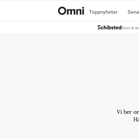
Toppnyheter
Sena
Hem
Omni är en
Vi ber o
Ha