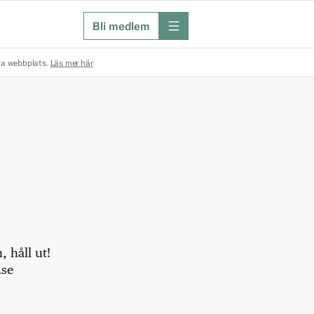
Bli medlem
meny
na webbplats.
Läs mer här
 håll ut!
.se